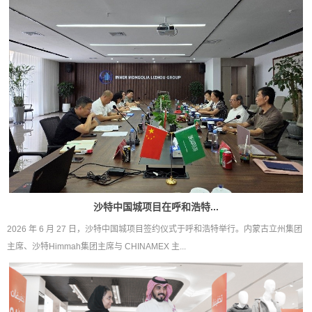
沙特中国城项目在呼和浩特...
2026 年 6 月 27 日，沙特中国城项目签约仪式于呼和浩特举行。内蒙古立州集团
主席、沙特Himmah集团主席与 CHINAMEX 主...