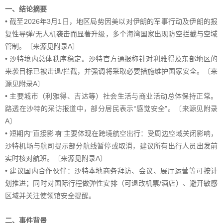
一、结论摘要
• 截至2026年3月1日，地区局势因美以对伊朗的军事行动及伊朗的报
复性导弹/无人机袭击而显著升级，多个海湾国家出现防空拦截与空域
管制。〔来源见附录A〕
• 沙特境内总体秩序稳定。沙特官方通报称针对利雅得及东部地区的
来袭目标已被击退/拦截，并强调将采取必要措施维护国家安全。〔来
源见附录A〕
• 主要城市（利雅得、吉达等）社会生活与商业活动总体保持正常。
路透在沙特的采访报道中，部分居民表示“感觉安全”。〔来源见附录
A〕
• 短期内“直接影响”主要体现在跨境航空出行：受周边空域关闭影响，
沙特机场与航司提示部分航线暂停或取消，建议所有出行人员出发前
实时核对航班。〔来源见附录A〕
• 建议国内合作伙伴：沙特本地商务拜访、会议、展厅运营等可按计
划推进；同时对国际行程做弹性安排（可退改机票/酒店）、避开敏感
区域并关注使领馆安全提醒。
二、事件背景