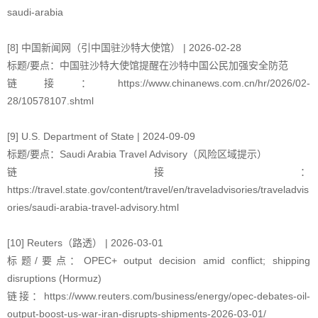
saudi-arabia
[8] 中国新闻网（引中国驻沙特大使馆） | 2026-02-28
标题/要点：中国驻沙特大使馆提醒在沙特中国公民加强安全防范
链接：https://www.chinanews.com.cn/hr/2026/02-
28/10578107.shtml
[9] U.S. Department of State | 2024-09-09
标题/要点：Saudi Arabia Travel Advisory（风险区域提示）
链接：
https://travel.state.gov/content/travel/en/traveladvisories/traveladvis
ories/saudi-arabia-travel-advisory.html
[10] Reuters（路透） | 2026-03-01
标题/要点：OPEC+ output decision amid conflict; shipping
disruptions (Hormuz)
链接：https://www.reuters.com/business/energy/opec-debates-oil-
output-boost-us-war-iran-disrupts-shipments-2026-03-01/