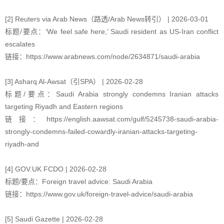
[2] Reuters via Arab News（路透/Arab News转引） | 2026-03-01
标题/要点：‘We feel safe here,’ Saudi resident as US-Iran conflict
escalates
链接：https://www.arabnews.com/node/2634871/saudi-arabia
[3] Asharq Al-Awsat（引SPA） | 2026-02-28
标题/要点：Saudi Arabia strongly condemns Iranian attacks
targeting Riyadh and Eastern regions
链接：https://english.aawsat.com/gulf/5245738-saudi-arabia-
strongly-condemns-failed-cowardly-iranian-attacks-targeting-
riyadh-and
[4] GOV.UK FCDO | 2026-02-28
标题/要点：Foreign travel advice: Saudi Arabia
链接：https://www.gov.uk/foreign-travel-advice/saudi-arabia
[5] Saudi Gazette | 2026-02-28