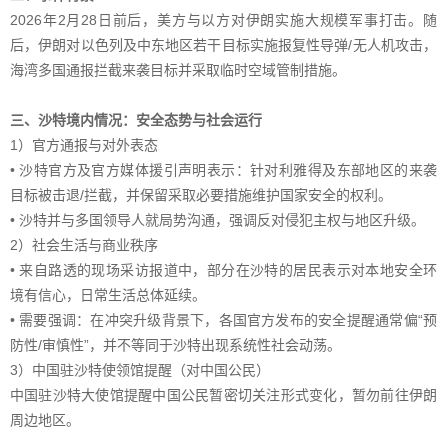
2026年2月28日前后，美方与以方对伊朗实施大规模军事打击。随
后，伊朗对以色列及中东地区若干目标实施报复性导弹/无人机攻击，
海湾多国通报拦截来袭目标并采取临时空域管制措施。
三、沙特境内情况：安全态势与社会运行
1）官方通报与对外表态
• 沙特官方及官方媒体援引声明表示：针对利雅得及东部地区的来袭
目标被击退/拦截，并保留采取必要措施维护国家安全的权利。
• 沙特并与多国领导人就局势沟通，强调反对侵犯主权与地区升级。
2）社会生活与商业秩序
• 来自路透的现场采访报道中，部分在沙特的居民表示对本地安全环
境有信心，日常生活总体延续。
• 需要强调：在冲突升级背景下，各国官方发布的安全提醒通常偏“预
防性/审慎性”，并不等同于沙特出现系统性社会动荡。
3）中国驻沙特使领馆提醒（对中国公民）
中国驻沙特大使馆提醒中国公民暂密切关注形式变化，暂勿前往伊朗
周边地区。