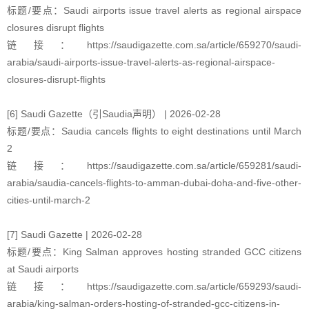
标题/要点：Saudi airports issue travel alerts as regional airspace
closures disrupt flights
链接：https://saudigazette.com.sa/article/659270/saudi-
arabia/saudi-airports-issue-travel-alerts-as-regional-airspace-
closures-disrupt-flights
[6] Saudi Gazette（引Saudia声明） | 2026-02-28
标题/要点：Saudia cancels flights to eight destinations until March
2
链接：https://saudigazette.com.sa/article/659281/saudi-
arabia/saudia-cancels-flights-to-amman-dubai-doha-and-five-other-
cities-until-march-2
[7] Saudi Gazette | 2026-02-28
标题/要点：King Salman approves hosting stranded GCC citizens
at Saudi airports
链接：https://saudigazette.com.sa/article/659293/saudi-
arabia/king-salman-orders-hosting-of-stranded-gcc-citizens-in-