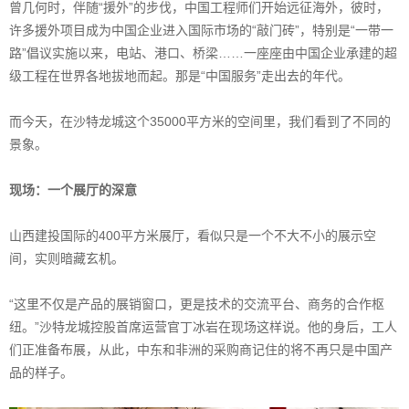
曾几何时，伴随“援外”的步伐，中国工程师们开始远征海外，彼时，
许多援外项目成为中国企业进入国际市场的“敲门砖”，特别是“一带一
路”倡议实施以来，电站、港口、桥梁……一座座由中国企业承建的超
级工程在世界各地拔地而起。那是“中国服务”走出去的年代。
而今天，在沙特龙城这个35000平方米的空间里，我们看到了不同的
景象。
现场：一个展厅的深意
山西建投国际的400平方米展厅，看似只是一个不大不小的展示空
间，实则暗藏玄机。
“这里不仅是产品的展销窗口，更是技术的交流平台、商务的合作枢
纽。”沙特龙城控股首席运营官丁冰岩在现场这样说。他的身后，工人
们正准备布展，从此，中东和非洲的采购商记住的将不再只是中国产
品的样子。