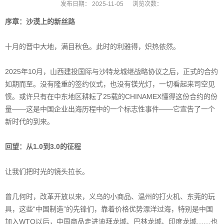
发布日期：
2025-11-05
浏览次数：
序章：沙漠上的新丝路
十月的晋中大地，满目秋色。此时的利雅得，炽热依然。
2025年10月，山西建投国际与沙特龙城继战略协议之后，正式的合约
如期而至。没有隆重的签约仪式，也没有镁光灯，一切看起来司空见
惯。或许只有在中东地区耕耘了25载的CHINAMEX懂得这份合约的份
量——这是中国企业出海历程中的一个标志性事件——它宣告了一个
新时代的到来。
回望：从1.0到3.0的征程
让我们把时光的镜头拉长。
曾几何时，改革开放以来，义乌的小商品、温州的打火机、东莞的玩
具，这些“中国制造”的先锋们，靠着价格优势漂洋过海，特别是中国
加入WTO以后，中国商品走进迪拜龙城、巴林龙城、印度龙城……也