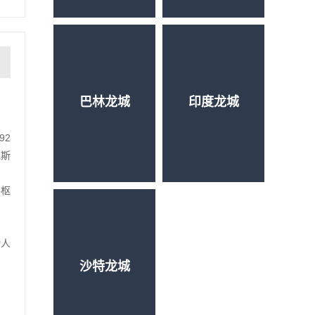
巴林龙城
印度龙城
92
克斯
路枢
动人
沙特龙城