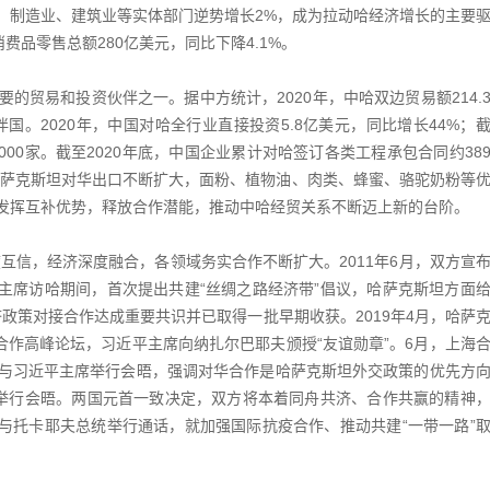
、制造业、建筑业等实体部门逆势增长2%，成为拉动哈经济增长的主要
费品零售总额280亿美元，同比下降4.1%。
的贸易和投资伙伴之一。据中方统计，2020年，中哈双边贸易额214.
国。2020年，中国对哈全行业直接投资5.8亿美元，同比增长44%；
000家。截至2020年底，中国企业累计对哈签订各类工程承包合同约38
哈萨克斯坦对华出口不断扩大，面粉、植物油、肉类、蜂蜜、骆驼奶粉等
发挥互补优势，释放合作潜能，推动中哈经贸关系不断迈上新的台阶。
度互信，经济深度融合，各领域务实合作不断扩大。2011年6月，双方宣
平主席访哈期间，首次提出共建“丝绸之路经济带”倡议，哈萨克斯坦方面
济政策对接合作达成重要共识并已取得一批早期收获。2019年4月，哈萨
合作高峰论坛，习近平主席向纳扎尔巴耶夫颁授“友谊勋章”。6月，上海
与习近平主席举行会晤，强调对华合作是哈萨克斯坦外交政策的优先方
举行会晤。两国元首一致决定，双方将本着同舟共济、合作共赢的精神
席与托卡耶夫总统举行通话，就加强国际抗疫合作、推动共建“一带一路”