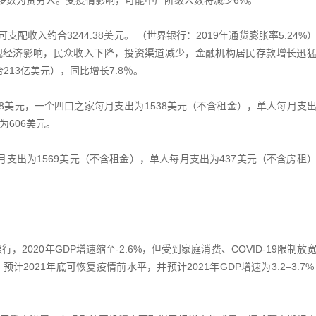
，多数为贫穷人。受疫情影响，可能中产阶级人数将减少6%。
支配收入约合3244.38美元。 （世界银行：2019年通货膨胀率5.24%
观经济影响，民众收入下降，投资渠道减少，金融机构居民存款增长迅
213亿美元），同比增长7.8％。
98美元，一个四口之家每月支出为1538美元（不含租金），单人每月支
为606美元。
月支出为1569美元（不含租金），单人每月支出为437美元（不含房租
行，2020年GDP增速缩至-2.6%，但受到家庭消费、COVID-19限制放
预计2021年底可恢复疫情前水平，并预计2021年GDP增速为3.2–3.7%