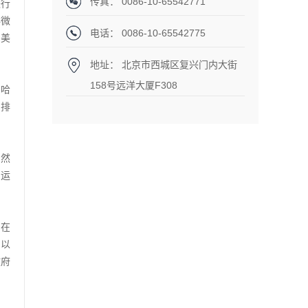
传真： 0086-10-65542771
央行
年微
电话： 0086-10-65542775
亿美
地址： 北京市西城区复兴门内大街
158号远洋大厦F308
。哈
中排
仍然
的运
旨在
，以
政府