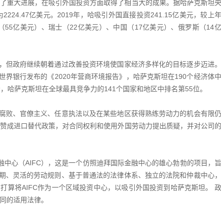
得了重大进展，在吸引外国投资方面取得了相当大的成果。据哈萨克斯坦
224.47亿美元。2019年，哈吸引外国直接投资241.15亿美元，较上
（55亿美元）、瑞士（22亿美元）、中国（17亿美元）、俄罗斯（14
，但政府继续朝着通过改善投资环境使国家经济多样化的目标逐步迈进
界银行发布的《2020年营商环境报告》，哈萨克斯坦在190个经济体
示，哈萨克斯坦在全球最具竞争力的141个国家和地区中排名第55位。
腐败、官僚主义、任意执法以及在某些地区获得熟练劳动力的机会有限
，赞成进口替代政策，对合同权利和使用外国劳动力提出质疑，并对公司
金融中心（AIFC），这是一个仿照迪拜国际金融中心的雄心勃勃的项目，
期、灵活的劳动规则、基于普通法的法律体系、独立的法院和仲裁中心
布打算将AIFC作为一个区域投资中心，以吸引外国投资到哈萨克斯坦。 
合同的适用法律。