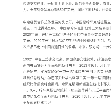
传统支持产业，采掘业明显下滑，服务业全面萎缩，农业
力。全年对外贸易总额850亿美元，同比下降13%，社会消
中哈经贸合作总体发展势头良好。中国是哈萨克斯坦最主要
美元，同比微降2.6%，中国是哈萨克斯坦第二大贸易伙伴
2020年底，在哈萨克斯坦注册经营的中资企业数量超过1
美元。2020年开行过境哈萨克斯坦的中欧班列近万列。
农产品已走上中国普通百姓的餐桌。未来，双方将进一步
1992年中哈正式建交以来，两国高层交往频繁，政治高
两国关系提升为全面战略伙伴关系。2013年9月，习近
积极响应。双方就加强“一带一路”建设与“光明之路”新经
坦首任总统纳扎尔巴耶夫赴华出席第二届“一带一路”国际
组织比什凯克峰会期间，哈萨克斯坦新当选总统托卡耶夫
一。9月，哈萨克斯坦总统托卡耶夫访华并与习近平主席
展中哈永久全面战略伙伴关系。2020年3月，习近平主
更多成果达成共识。