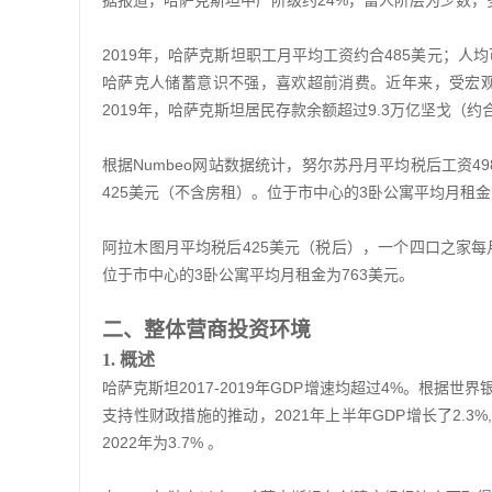
据报道，哈萨克斯坦中产阶级约24%，富人阶层为少数
2019年，哈萨克斯坦职工月平均工资约合485美元；人均可
哈萨克人储蓄意识不强，喜欢超前消费。近年来，受宏
2019年，哈萨克斯坦居民存款余额超过9.3万亿坚戈（约合
根据Numbeo网站数据统计，努尔苏丹月平均税后工资4
425美元（不含房租）。位于市中心的3卧公寓平均月租金
阿拉木图月平均税后425美元（税后），一个四口之家每
位于市中心的3卧公寓平均月租金为763美元。
二、整体营商投资环境
1
.
概述
哈萨克斯坦2017-2019年GDP增速均超过4%。根据世界银
支持性财政措施的推动，2021年上半年GDP增长了2.3%, 
2022年为3.7% 。