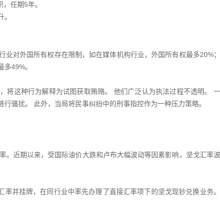
职，任期5年。
升。
行业对外国所有权存在限制，如在媒体机构行业，外国所有权最多20%
多49%。
，将这种行为解释为试图获取贿赂。 他们广泛认为执法过程不透明。 
进行骚扰。 此外，当局将民事纠纷中的刑事指控作为一种压力策略。
浮动汇率。近期以来，受国际油价大跌和卢布大幅波动等因素影响，坚戈汇率
钞汇率并挂牌，在同行业中率先办理了直接汇率项下的坚戈现钞兑换业务