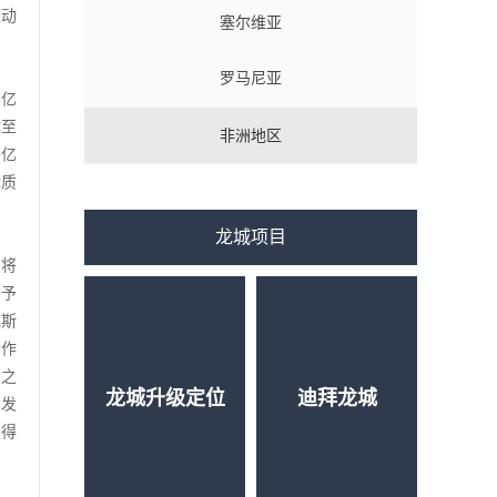
驱动
塞尔维亚
罗马尼亚
3亿
截至
非洲地区
9亿
优质
龙城项目
布将
给予
克斯
合作
向之
龙城升级定位
迪拜龙城
，发
取得