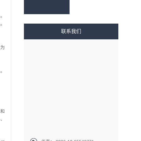
）。
猛。
联系我们
出为
）。
宽和
 、