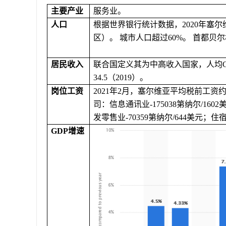
主要产业
服务业。
人口
根据世界银行统计数据，
2020年塞
区）。
城市人口超过
60%
。
首都贝尔
居民收入
联合国定义其为中高收入国家，人均
34.5
（
2
019
）。
岗位工资
2021年2月，塞尔维亚平均税前工资约8
司：信息通讯业
-
175038
第纳尔
/
1602
发零售业
-
70359
第纳尔
/
644
美元；住
G
DP
增速