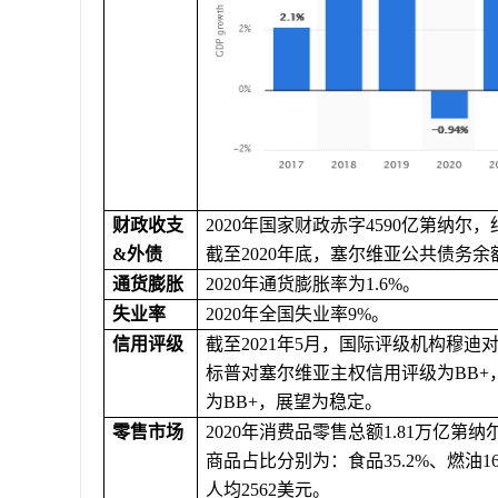
财政收支
2020年国家
财政赤字
4590亿第纳尔，
&外债
截至
2020年底，塞尔维亚公共债务余
通货膨胀
2020年通货膨胀率为1.6%。
失业率
2020年全国失业率9%。
信用评级
截至
2021年5月，国际评级机构穆迪
标普对塞尔维亚主权信用评级为BB+
为
BB+，展望为稳定。
零售市场
2020年消费品零售总额1.81万亿第纳
商品占比分别为：食品35.2%、燃油16
人均
2
562
美元。