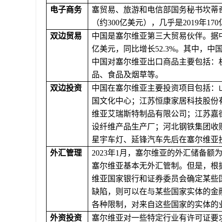
电子商务
塞贸易、旅游和电信部国务秘书坎蒂
（约
3
00
亿美元）
，几乎是
2019年1
双边贸易
中国是塞尔维亚第三大贸易伙伴。据
亿美元，同比增长
52.3%。其中，中
中国对塞尔维亚出口商品主要包括：
品、食品及烟草等。
双边投资
中国在塞尔维亚主要投资项目包括：
国文化中心；江苏恒康家居科技股份
维亚艾瑞斯特制品有限公司；江苏嘉
设纤维产品生产厂；河北钢铁集团收
星宇车灯、延锋汽车先后在塞尔维亚
外汇管理
2
023
年
1月，塞尔维亚的外汇储备额为
塞尔维亚基本无外汇管制。但是，根
维亚国家银行和证券委员会确定某些
缺陷，则可以在与某些国家实体的金
各种限制，
对
来自这些国家的实体的
外资投资
塞尔维亚对一些特定行业有许可证要