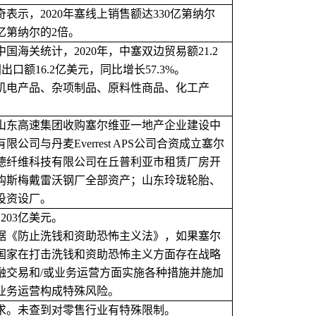
奇表示，
2020年塞线上销售额达330亿第纳尔
70亿第纳尔的2倍。
中国海关统计，
2020年，中塞双边贸易额21.2
国出口额16.2亿美元，同比增长57.3%。
机电产品、杂项制品、原料性商品、化工产
山东高速集团收购塞尔维亚一地产企业建设中
有限公司与丹麦
Everrest APS公司合资成立塞尔
德纤维科技有
限公司在丘普利亚市租赁厂房开
购斯梅戴雷沃钢厂全部资产；山东玲珑轮胎、
投资设厂。
2
03
亿美元。
据《防止洗钱和资助恐怖主义法》，如果塞尔
国家在打击洗钱和资助恐怖主义方面存在战略
融交易和
/或业务运营方面实施各种措施并施加
业务运营构成特殊风险。
求。未查到对零售行业有特殊限制。