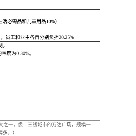
、生活必需品和儿童用品10%）
中，员工和业主各自分别负担
20.25%
制。
的幅度为0-30%。
大之一，像二三线城市的万达广场，规模一
牌多。
）