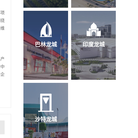
各项
德绕
尔维
巴林龙城
印度龙城
司产
业中
资企
沙特龙城