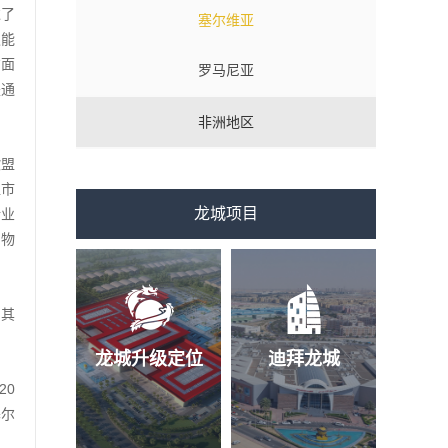
过了
塞尔维亚
职能
方面
罗马尼亚
是通
非洲地区
欧盟
超市
龙城项目
行业
和物
；其
龙城升级定位
迪拜龙城
20
塞尔