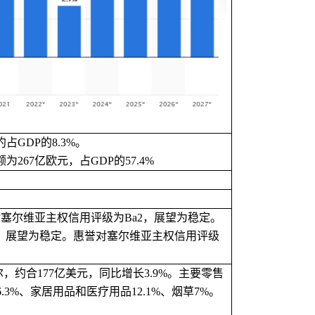
约占GDP的8.3%。
额为267亿欧元，
占
GDP的57.4%
对塞尔维亚主
权信用评级为
Ba2，展望为稳定。
，
展望为稳定。惠誉对塞尔维亚主权信用评级
尔，约合177亿美元，
同比增长
3.9%。主要零售
.3%、家居
用品和医疗用品
12.1%、烟草7%。