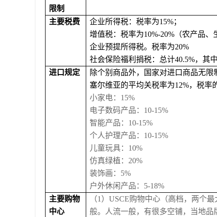
限制
主要税费
企业所得税：税率为
15%；
增值税：税率为
10%-20%（农产品
企业预提所得税。税率为
20%
社会保险福利捐税：总计
40.5%
，其
进口规定
除个别商品外，国家对进口商品无限
塞尔维亚的平均关税率为
12%，税率
小家电：
1
5%
电子数码产品：
1
0-15%
智能产品：
1
0-15%
个人护理产品：
1
0-15%
儿童玩具：
10%
仿真绿植：
2
0%
装饰画：
5
%
户外休闲产品：
5
-18%
主要购物
（
1）
USCE购物中心（高档
，两个最
中心
般。人流一般，有很多空铺，当地品