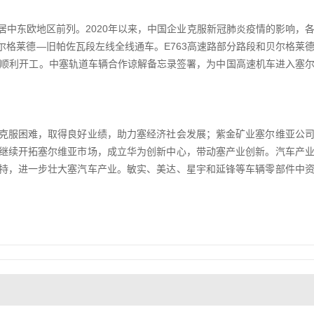
中东欧地区前列。2020年以来，中国企业克服新冠肺炎疫情的影响，
格莱德—旧帕佐瓦段左线全线通车。E763高速路部分路段和贝尔格莱
并顺利开工。中塞轨道车辆合作谅解备忘录签署，为中国高速机车进入塞
克服困难，取得良好业绩，助力塞经济社会发展；紫金矿业塞尔维亚公
继续开拓塞尔维亚市场，成立华为创新中心，带动塞产业创新。汽车产
持，进一步壮大塞汽车产业。敏实、美达、星宇和延锋等车辆零部件中