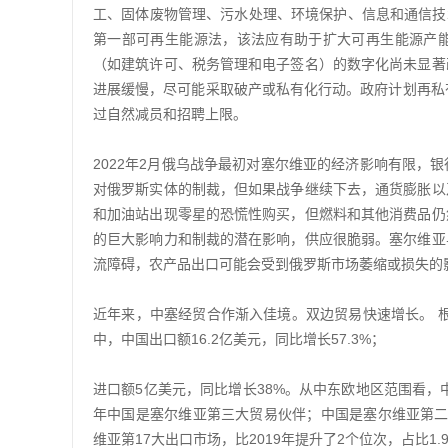
工、固体废物管理、污水处理、环境保护、信息和通信技术
第一部可再生能源法，该法应有助于扩大可再生能源产
（如建筑许可、税务管理和电子签名）的数字化尚未显著
进展缓慢，尽可能采取破产或私有化行动。政府计划再私
过自然减员和招聘上限。
2022年2月俄乌战争最初对塞尔维亚的经济影响有限，
对俄罗斯实体的制裁，但如果战争继续下去，通货膨胀以
和加油站出现零星的恐慌性购买，但燃料和其他消费品仍
的巨大影响力和制裁的潜在影响，供应很脆弱。塞尔维亚
流障碍，农产品出口可能会受到俄罗斯市场萎缩或损失的
近年来，中塞经贸合作渐入佳境。双边贸易快速增长。 根据中
中，中国出口额16.2亿美元，同比增长57.3%；
进口额5亿美元，同比增长38%。从中东欧地区范围看，
年中国是塞尔维亚第三大贸易伙伴；中国是塞尔维亚第二大进
维亚第17大出口市场，比2019年提升了2个位次，占比1.