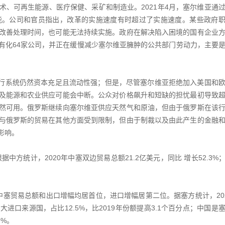
、可再生能源、医疗保健、采矿和制造业。2021年4月，塞尔维亚通
能。公司和官员指出，改革的实施速度有时超过了实施速度。某些政府
改善处理时间，也可能无法持续实施。政府在解决陷入困境的国有企业
有化64家公司，并正在缓慢减少塞尔维亚臃肿的公共部门劳动力，主要
银行系统仍然资本充足且流动性强；但是，尽管塞尔维亚拒绝加入美国和
及能源和农业供应可能会中断。公众对价格飙升和短缺的担忧最初导致
然可用。俄罗斯继续向塞尔维亚供应天然气和原油，但由于俄罗斯在该
与俄罗斯的贸易在其他方面受到限制，但由于制裁以及由此产生的金融
影响。
方统计，2020年中塞双边贸易总额21.2亿美元，同比 增长52.3%
中塞贸易总额和出口增幅均居首位，进口增幅居第二位。据塞方统计，20
口来源国，占比12.5%，比2019年份额提高3.1个百分点；中国是
9%。