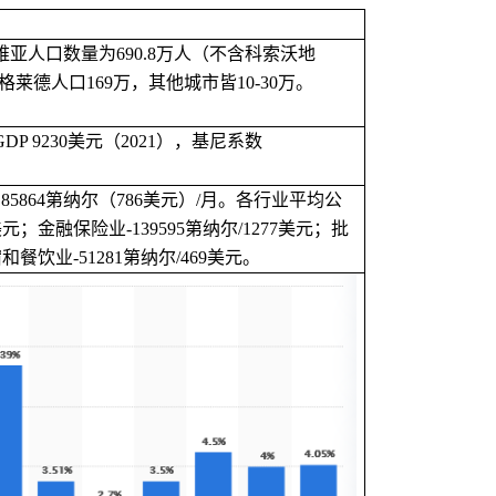
尔维亚人口数量为690.8万人（不含
科索沃地
格莱德人口
1
69
万，其他城市皆
1
0
-
30
万。
G
DP 9230
美元（
2
021
），基尼系数
5864第纳尔
（
7
86
美元）
/月。各行业
平均公
美元；金融保险业
-
139595
第纳尔
/
1277
美元；批
宿和餐饮业
-
51281
第纳尔
/
469
美元。