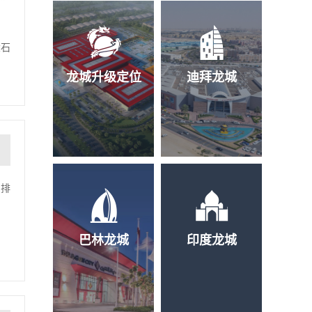
大石
龙城升级定位
迪拜龙城
中排
巴林龙城
印度龙城
，