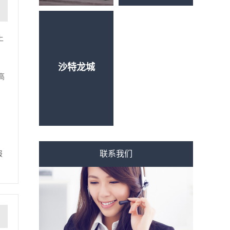
上
沙特龙城
高
，
报
联系我们