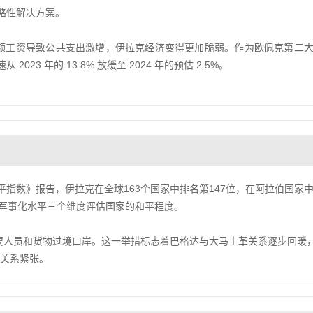
略性解决方案。
放高额工资导致公共支出激增，伊拉克经济变得更加脆弱。作为欧佩克第二
3 年的 13.8% 放缓至 2024 年的预估 2.5%。
和平指数》报告，伊拉克在全球163个国家中排名第147位，在阿拉伯国家
和军事化水平三个维度评估国家的和平程度。
主要人员和货物过境口岸。这一举措标志着巴格达与大马士革关系逐步回暖
度关系紧张。