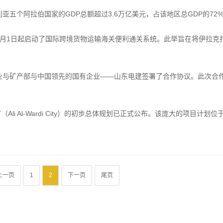
亚五个阿拉伯国家的GDP总额超过3.6万亿美元，占该地区总GDP的72
4月1日起启动了国际跨境货物运输海关便利通关系统。此举旨在将伊拉克
工业与矿产部与中国领先的国有企业——山东电建签署了合作协议。此次合
i Al-Wardi City）的初步总体规划已正式公布。该庞大的项目计划位
上一页
1
2
下一页
尾页