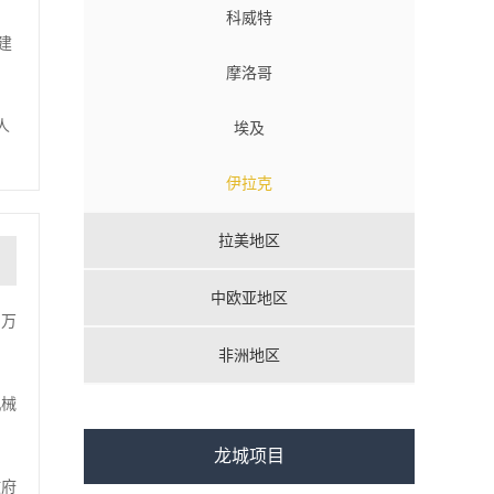
科威特
建
摩洛哥
人
埃及
伊拉克
拉美地区
中欧亚地区
 万
非洲地区
机械
龙城项目
政府